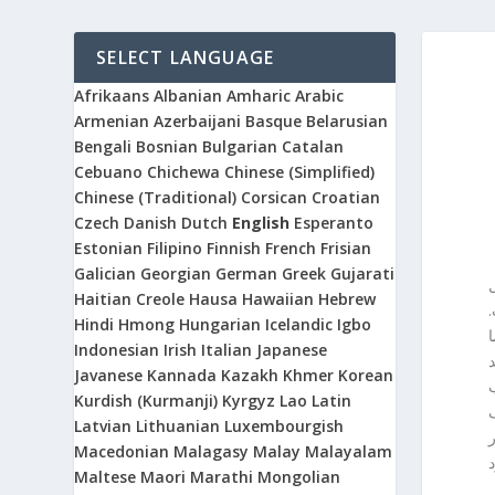
SELECT LANGUAGE
Afrikaans
Albanian
Amharic
Arabic
Armenian
Azerbaijani
Basque
Belarusian
Bengali
Bosnian
Bulgarian
Catalan
Cebuano
Chichewa
Chinese (Simplified)
Chinese (Traditional)
Corsican
Croatian
Czech
Danish
Dutch
English
Esperanto
Estonian
Filipino
Finnish
French
Frisian
Galician
Georgian
German
Greek
Gujarati
Haitian Creole
Hausa
Hawaiian
Hebrew
Hindi
Hmong
Hungarian
Icelandic
Igbo
Indonesian
Irish
Italian
Japanese
 هم اینک
Javanese
Kannada
Kazakh
Khmer
Korean
ب
Kurdish (Kurmanji)
Kyrgyz
Lao
Latin
شک
Latvian
Lithuanian
Luxembourgish
رار
Macedonian
Malagasy
Malay
Malayalam
Maltese
Maori
Marathi
Mongolian