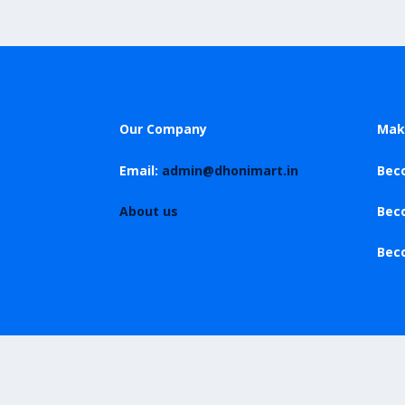
Our Company
Mak
Email:
admin@dhonimart.in
Beco
About us
Bec
Bec