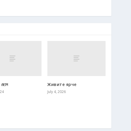
র ছেলে
Живите ярче
024
July 4, 2026