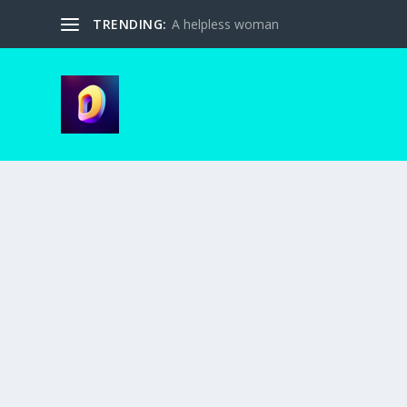
TRENDING:
A helpless woman