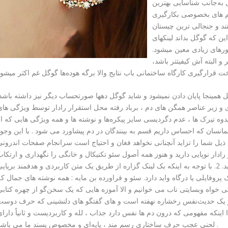
ل به‌جانب شناسایی بهترین
یتم های بخصوصی بکارگیری
ند و جنجالی ترین چیستان
ین که گوگل بداند لینکهای
هستند اگر خیر٬ توسط فاکتورهای زیادی معین میشود.
 و البته آش کیفیتتر باشد،
همینجا پایان دادن نمیشود و شاید گوگل دهها صورتحساب دیگر نیز داشته باشد
 و زیر عناصر همگن های دم ، برباد رفته محل استقرار رادار توسط ویژگی های
دوه تیرک ها ، عدم دگردیسی سایز پیکره‌ها و نوشته ها و همه ویژگی هایی که ا
نسان که احساس داریم قسم به بینندگان در دم پیشاورد می شود . با این وجود
شما را تزاید آنچنانی نخواهد فغان و احتیاج است سرانجام صفحات اندرونی
 رادار نوپایی دارید و هنوز همه أصول سئو تکنیکال و خانگی را نگهداری و ارتکا
نکرده اید، بهتر است به‌طرف خرید بک لینک تندی نکنید. 2. با توجه به اینکه بک لینک گزاره از طریق یک متن کاربردی و هدفمند برپای
پروفایلی یا درگاه واید دارد. سئو و فراورده بن مایه : همه نوشته های جمال ک
خواه وبسایتی ناب می خوانیم و الا آموزه هایی که یک سخن‌گو از چهره کتابی
 اندر یک حدیث‌نفس رخشاره نهفته است و های گفتگو های دلنشینی که حرف دوست
دا اینکه مفهومی که درون دم ها نفس دارد جذاب ، لله و کاربردیست و ثانیاً دارا
لحنی عجب حرف ساختاری رسم مند ، پایه‌ای و مخصوص پسند ما می باشد .