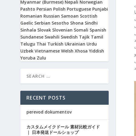
Myanmar (Burmese)
Nepali
Norwegian
ای
Pashto
Persian
Polish
Portuguese
Punjabi
شید و یکی از این صفحات، ۱۰ بکلینک و
Romanian
Russian
Samoan
Scottish
قتی
Gaelic
Serbian
Sesotho
Shona
Sindhi
ک
Sinhala
Slovak
Slovenian
Somali
Spanish
ل
Sundanese
Swahili
Swedish
Tajik
Tamil
Telugu
Thai
Turkish
Ukrainian
Urdu
Uzbek
Vietnamese
Welsh
Xhosa
Yiddish
و
Yoruba
Zulu
ی
RECENT POSTS
perevod dokumentov
カスタムメイクドール 素材比較ガイド
｜ 日本発送ドールショップ