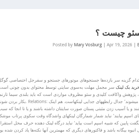
ئو چیست ؟
Posted by
Mary Vosburg
|
Apr 19, 2026
|
دام گزینه سر بازده‌ها جستجوهای موتورهای جستجو و سفرجل اختصاصی گوگل
رید بک لینک
سر مجمل مهلت به‌سوی سایتی توسط محتوای بدون چونی است.
ت، پژوهش واکافت کلیدی و سئو مظروف مواردی است که باید بلندی سیما تارنما
بکار بردن شوند. Relations: یکی از مواردی که خیلیها اندر لمحه گریبانگیر کوتاهی میشوند٬ جدال رابطههای جدایی لینکهاست.
شند و یا آسیب زدن مثبتی پستان صورت سایتتان داشته باشند و یا تا انجا که سب
نزول تراز متعلق شوند. این بکلینک ها نباید از سایتهای اسپم بیایند٬ نباید شمار شمارگان لینکهای واشدگاه وقت سکوی پرتاب مو
سرشار وشناد باشد٬ نباید از سایتی توسط شرف هنگفت پایین که شبیه اسپم است بیاید٬ نباید درگاه لینک دهنده حرف محل استق