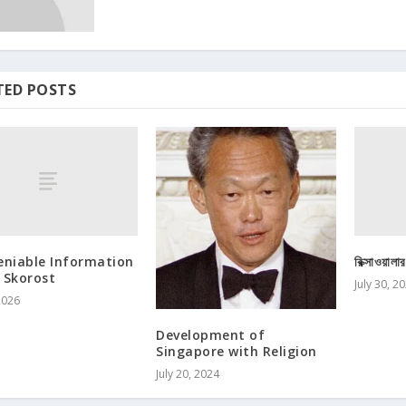
TED POSTS
eniable Information
রিক্সাওয়ালা
 Skorost
July 30, 2
2026
Development of
Singapore with Religion
July 20, 2024