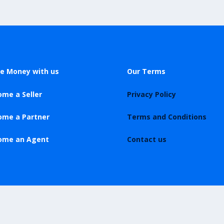
e Money with us
Our Terms
me a Seller
Privacy Policy
ome a Partner
Terms and Conditions
ome an Agent
Contact us